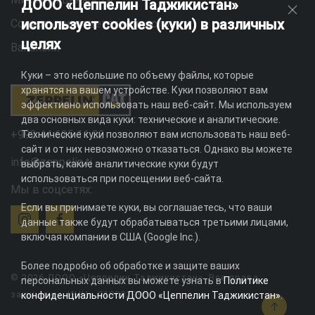
ДООО «Цеппелин Таджикистан»
использует cookies (куки) в различных
Социальная ответственность
целях
Вакансии
Куки – это небольшие по объему файлы, которые
хранятся на вашем устройстве. Куки позволяют вам
эффективно использовать наш веб-сайт. Мы используем
два основных вида куки: технические и аналитические.
+992 44 625 11 22
Технические куки позволяют вам использовать наш веб-
сайт и от них невозможно отказаться. Однако вы можете
info@zeppelin.tj
выбрать, какие аналитические куки будут
использоваться при посещении веб-сайта.
Мы в соцсетях:
Если вы принимаете куки, вы соглашаетесь, что ваши
данные также будут обрабатываться третьими лицами,
включая компании в США (Google Inc.).
Более подробно об обработке и защите ваших
© 2026 ДООО «Цеппелин Таджикистан». Все права
персональных данных вы можете узнать в
Политике
защищены. ИНН - 010082996
конфиденциальности ДООО «Цеппелин Таджикистан»
.