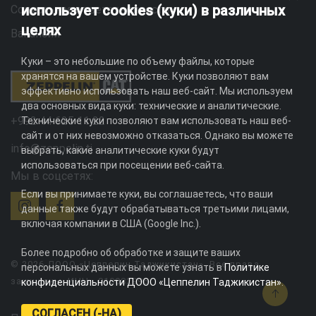
использует cookies (куки) в различных
Социальная ответственность
целях
Вакансии
Куки – это небольшие по объему файлы, которые
хранятся на вашем устройстве. Куки позволяют вам
эффективно использовать наш веб-сайт. Мы используем
два основных вида куки: технические и аналитические.
+992 44 625 11 22
Технические куки позволяют вам использовать наш веб-
сайт и от них невозможно отказаться. Однако вы можете
info@zeppelin.tj
выбрать, какие аналитические куки будут
использоваться при посещении веб-сайта.
Мы в соцсетях:
Если вы принимаете куки, вы соглашаетесь, что ваши
данные также будут обрабатываться третьими лицами,
включая компании в США (Google Inc.).
Более подробно об обработке и защите ваших
© 2026 ДООО «Цеппелин Таджикистан». Все права
персональных данных вы можете узнать в
Политике
защищены. ИНН - 010082996
конфиденциальности ДООО «Цеппелин Таджикистан»
.
СОГЛАСЕН (-НА)