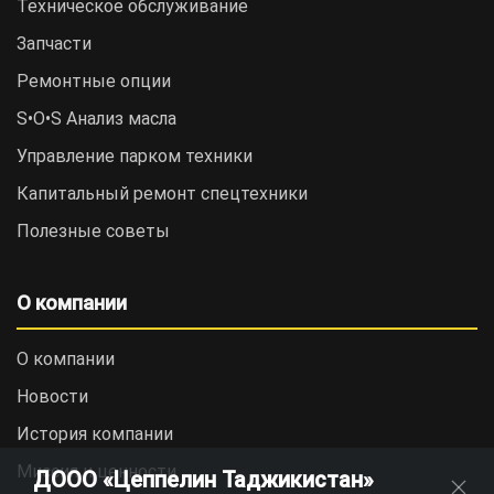
Техническое обслуживание
Запчасти
Ремонтные опции
S•O•S Анализ масла
Управление парком техники
Капитальный ремонт спецтехники
Полезные советы
О компании
О компании
Новости
История компании
Миссия и ценности
ДООО «Цеппелин Таджикистан»