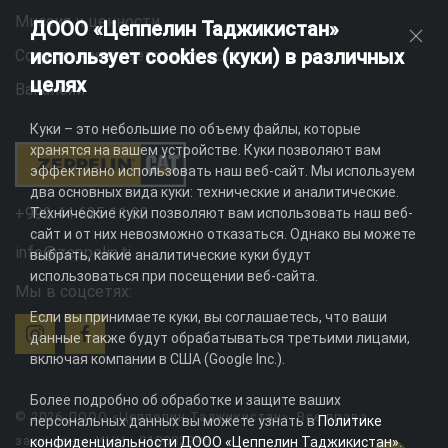
Миссия и ценности
ДООО «Цеппелин Таджикистан»
использует cookies (куки) в различных
Социальная ответственность
целях
Вакансии
Куки – это небольшие по объему файлы, которые
хранятся на вашем устройстве. Куки позволяют вам
эффективно использовать наш веб-сайт. Мы используем
два основных вида куки: технические и аналитические.
+992 44 625 11 22
Технические куки позволяют вам использовать наш веб-
сайт и от них невозможно отказаться. Однако вы можете
info@zeppelin.tj
выбрать, какие аналитические куки будут
использоваться при посещении веб-сайта.
Мы в соцсетях:
Если вы принимаете куки, вы соглашаетесь, что ваши
данные также будут обрабатываться третьими лицами,
включая компании в США (Google Inc.).
Более подробно об обработке и защите ваших
© 2026 ДООО «Цеппелин Таджикистан». Все права
персональных данных вы можете узнать в
Политике
защищены. ИНН - 010082996
конфиденциальности ДООО «Цеппелин Таджикистан»
.