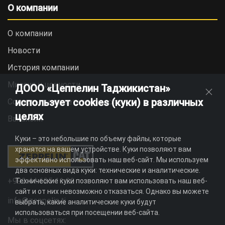
О компании
О компании
Новости
История компании
Миссия и ценности
ДООО «Цеппелин Таджикистан»
использует cookies (куки) в различных
Социальная ответственность
целях
Вакансии
Куки – это небольшие по объему файлы, которые
хранятся на вашем устройстве. Куки позволяют вам
эффективно использовать наш веб-сайт. Мы используем
два основных вида куки: технические и аналитические.
+992 44 625 11 22
Технические куки позволяют вам использовать наш веб-
сайт и от них невозможно отказаться. Однако вы можете
info@zeppelin.tj
выбрать, какие аналитические куки будут
использоваться при посещении веб-сайта.
Мы в соцсетях: