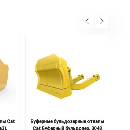
пы Cat
Буферные бульдозерные отвалы
а3),
Cat Буферный бульдозер, 3048
Пла