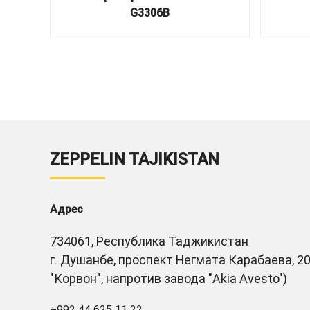
G3306B
ZEPPELIN TAJIKISTAN
Адрес
734061, Республика Таджикистан
г. Душанбе, проспект Негмата Карабаева, 20
"Корвон", напротив завода "Akia Avesto")
+992 44 625 11 22