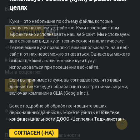
целях
Вакансии
Куки – это небольшие по объему файлы, которые
хранятся на вашем устройстве. Куки позволяют вам
эффективно использовать наш веб-сайт. Мы используем
два основных вида куки: технические и аналитические.
+992 44 625 11 22
Технические куки позволяют вам использовать наш веб-
сайт и от них невозможно отказаться. Однако вы можете
info@zeppelin.tj
выбрать, какие аналитические куки будут
использоваться при посещении веб-сайта.
Мы в соцсетях:
Если вы принимаете куки, вы соглашаетесь, что ваши
данные также будут обрабатываться третьими лицами,
включая компании в США (Google Inc.).
Более подробно об обработке и защите ваших
© 2026 ДООО «Цеппелин Таджикистан». Все права
персональных данных вы можете узнать в
Политике
защищены. ИНН - 010082996
конфиденциальности ДООО «Цеппелин Таджикистан»
.
СОГЛАСЕН (-НА)
Политика конфиденциальности