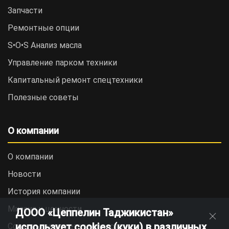
Запчасти
Ремонтные опции
S•O•S Анализ масла
Управление парком техники
Капитальный ремонт спецтехники
Полезные советы
О компании
О компании
Новости
История компании
Миссия и ценности
ДООО «Цеппелин Таджикистан»
использует cookies (куки) в различных
Социальная ответственность