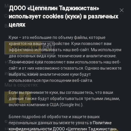
Миссия и ценности
ДООО «Цеппелин Таджикистан»
использует cookies (куки) в различных
Социальная ответственность
целях
Вакансии
Куки – это небольшие по объему файлы, которые
хранятся на вашем устройстве. Куки позволяют вам
эффективно использовать наш веб-сайт. Мы используем
два основных вида куки: технические и аналитические.
+992 44 625 11 22
Технические куки позволяют вам использовать наш веб-
сайт и от них невозможно отказаться. Однако вы можете
info@zeppelin.tj
выбрать, какие аналитические куки будут
использоваться при посещении веб-сайта.
Мы в соцсетях:
Если вы принимаете куки, вы соглашаетесь, что ваши
данные также будут обрабатываться третьими лицами,
включая компании в США (Google Inc.).
Более подробно об обработке и защите ваших
© 2026 ДООО «Цеппелин Таджикистан». Все права
персональных данных вы можете узнать в
Политике
защищены. ИНН - 010082996
конфиденциальности ДООО «Цеппелин Таджикистан»
.