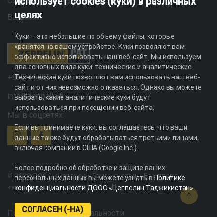
использует cookies (куки) в различных
Социальная ответственность
целях
Вакансии
Куки – это небольшие по объему файлы, которые
хранятся на вашем устройстве. Куки позволяют вам
эффективно использовать наш веб-сайт. Мы используем
два основных вида куки: технические и аналитические.
+992 44 625 11 22
Технические куки позволяют вам использовать наш веб-
сайт и от них невозможно отказаться. Однако вы можете
info@zeppelin.tj
выбрать, какие аналитические куки будут
использоваться при посещении веб-сайта.
Мы в соцсетях:
Если вы принимаете куки, вы соглашаетесь, что ваши
данные также будут обрабатываться третьими лицами,
включая компании в США (Google Inc.).
Более подробно об обработке и защите ваших
© 2026 ДООО «Цеппелин Таджикистан». Все права
персональных данных вы можете узнать в
Политике
защищены. ИНН - 010082996
конфиденциальности ДООО «Цеппелин Таджикистан»
.
СОГЛАСЕН (-НА)
Политика конфиденциальности