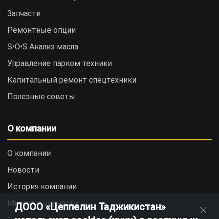
Запчасти
Ремонтные опции
S•O•S Анализ масла
Управление парком техники
Капитальный ремонт спецтехники
Полезные советы
О компании
О компании
Новости
История компании
Миссия и ценности
ДООО «Цеппелин Таджикистан»