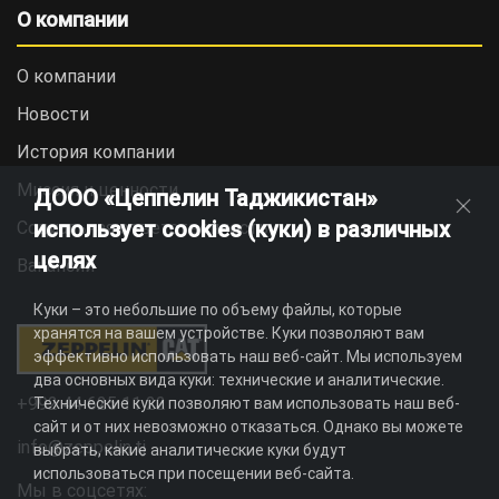
О компании
О компании
Новости
История компании
Миссия и ценности
ДООО «Цеппелин Таджикистан»
использует cookies (куки) в различных
Социальная ответственность
целях
Вакансии
Куки – это небольшие по объему файлы, которые
хранятся на вашем устройстве. Куки позволяют вам
эффективно использовать наш веб-сайт. Мы используем
два основных вида куки: технические и аналитические.
+992 44 625 11 22
Технические куки позволяют вам использовать наш веб-
сайт и от них невозможно отказаться. Однако вы можете
info@zeppelin.tj
выбрать, какие аналитические куки будут
использоваться при посещении веб-сайта.
Мы в соцсетях: