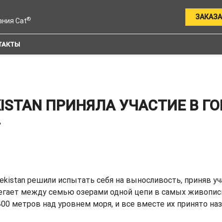
ЗАКАЗА
®
ания Cat
ТАКТЫ
KISTAN ПРИНЯЛА УЧАСТИЕ В Г
»
 Uzbekistan решили испытать себя на выносливость, приня
егает между семью озерами одной цепи в самых живописн
400 метров над уровнем моря, и все вместе их принято на