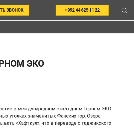
ТЬ ЗВОНОК
+992 44 625 11 22
ОРНОМ ЭКО
в участие в международном ежегодном Горном ЭКО
ых уголках знаменитых Фанских гор. Озера
зывать «Хафткул», что в переводе с таджикского