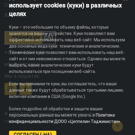
использует cookies (куки) в различных
Социальная ответственность
целях
Вакансии
Куки – это небольшие по объему файлы, которые
хранятся на вашем устройстве. Куки позволяют вам
эффективно использовать наш веб-сайт. Мы используем
два основных вида куки: технические и аналитические.
+992 44 625 11 22
Технические куки позволяют вам использовать наш веб-
сайт и от них невозможно отказаться. Однако вы можете
info@zeppelin.tj
выбрать, какие аналитические куки будут
использоваться при посещении веб-сайта.
Мы в соцсетях:
Если вы принимаете куки, вы соглашаетесь, что ваши
данные также будут обрабатываться третьими лицами,
включая компании в США (Google Inc.).
Более подробно об обработке и защите ваших
© 2026 ДООО «Цеппелин Таджикистан». Все права
персональных данных вы можете узнать в
Политике
защищены. ИНН - 010082996
конфиденциальности ДООО «Цеппелин Таджикистан»
.
СОГЛАСЕН (-НА)