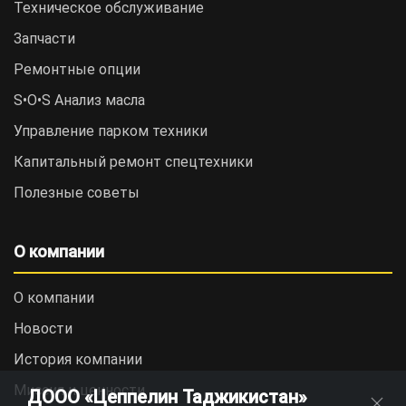
Техническое обслуживание
Запчасти
Ремонтные опции
S•O•S Анализ масла
Управление парком техники
Капитальный ремонт спецтехники
Полезные советы
О компании
О компании
Новости
История компании
Миссия и ценности
ДООО «Цеппелин Таджикистан»