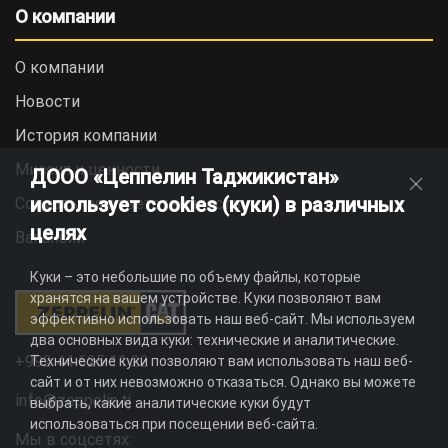
О компании
О компании
Новости
История компании
Миссия и ценности
ДООО «Цеппелин Таджикистан»
использует cookies (куки) в различных
Социальная ответственность
целях
Вакансии
Куки – это небольшие по объему файлы, которые
хранятся на вашем устройстве. Куки позволяют вам
эффективно использовать наш веб-сайт. Мы используем
два основных вида куки: технические и аналитические.
+992 44 625 11 22
Технические куки позволяют вам использовать наш веб-
сайт и от них невозможно отказаться. Однако вы можете
info@zeppelin.tj
выбрать, какие аналитические куки будут
использоваться при посещении веб-сайта.
Мы в соцсетях: