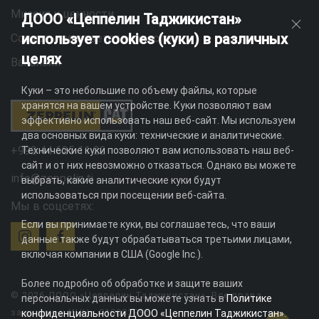
Миссия и ценности
ДООО «Цеппелин Таджикистан»
использует cookies (куки) в различных
Социальная ответственность
целях
Вакансии
Куки – это небольшие по объему файлы, которые
хранятся на вашем устройстве. Куки позволяют вам
эффективно использовать наш веб-сайт. Мы используем
два основных вида куки: технические и аналитические.
+992 44 625 11 22
Технические куки позволяют вам использовать наш веб-
сайт и от них невозможно отказаться. Однако вы можете
info@zeppelin.tj
выбрать, какие аналитические куки будут
использоваться при посещении веб-сайта.
Мы в соцсетях:
Если вы принимаете куки, вы соглашаетесь, что ваши
данные также будут обрабатываться третьими лицами,
включая компании в США (Google Inc.).
Более подробно об обработке и защите ваших
© 2026 ДООО «Цеппелин Таджикистан». Все права
персональных данных вы можете узнать в
Политике
защищены. ИНН - 010082996
конфиденциальности ДООО «Цеппелин Таджикистан»
.