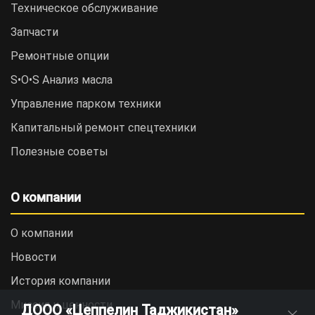
Техническое обслуживание
Запчасти
Ремонтные опции
S•O•S Анализ масла
Управление парком техники
Капитальный ремонт спецтехники
Полезные советы
О компании
О компании
Новости
История компании
Миссия и ценности
ДООО «Цеппелин Таджикистан»