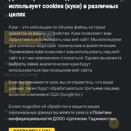
использует cookies (куки) в различных
Социальная ответственность
целях
Вакансии
Куки – это небольшие по объему файлы, которые
хранятся на вашем устройстве. Куки позволяют вам
эффективно использовать наш веб-сайт. Мы используем
два основных вида куки: технические и аналитические.
+992 44 625 11 22
Технические куки позволяют вам использовать наш веб-
сайт и от них невозможно отказаться. Однако вы можете
info@zeppelin.tj
выбрать, какие аналитические куки будут
использоваться при посещении веб-сайта.
Мы в соцсетях:
Если вы принимаете куки, вы соглашаетесь, что ваши
данные также будут обрабатываться третьими лицами,
включая компании в США (Google Inc.).
Более подробно об обработке и защите ваших
© 2026 ДООО «Цеппелин Таджикистан». Все права
персональных данных вы можете узнать в
Политике
защищены. ИНН - 010082996
конфиденциальности ДООО «Цеппелин Таджикистан»
.