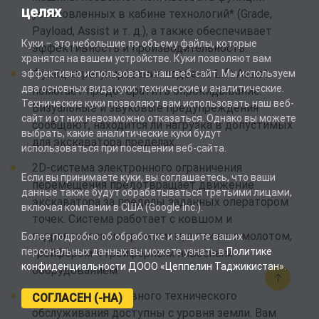
целях
установленных в кабине технологий* (Grade,
Payload, Assist и т. д.), а также обеспечивает
Куки – это небольшие по объему файлы, которые
эффективность и производительность.
хранятся на вашем устройстве. Куки позволяют вам
Функция регулирования подъема Lift Assist
эффективно использовать наш веб-сайт. Мы используем
два основных вида куки: технические и аналитические.
помогает предотвратить опрокидывание.
Технические куки позволяют вам использовать наш веб-
Визуальные и звуковые предупреждения
сайт и от них невозможно отказаться. Однако вы можете
сообщают, находится ли нагрузка в допустимых
выбрать, какие аналитические куки будут
для экскаватора пределах.
использоваться при посещении веб-сайта.
2D-система электронного ограничения
Если вы принимаете куки, вы соглашаетесь, что ваши
перемещения предотвращает движение
данные также будут обрабатываться третьими лицами,
экскаватора за пределы заданных оператором
включая компании в США (Google Inc.).
точек. Система работает с ковшом и
гидравлическим прижимом, а также с молотом,
Более подробно об обработке и защите ваших
персональных данных вы можете узнать в
Политике
грейфером и грейферным навесным
конфиденциальности ДООО «Цеппелин Таджикистан»
.
оборудованием.
Все точки ежедневного технического
СОГЛАСЕН (-НА)
обслуживания доступны с уровня земли. Вам