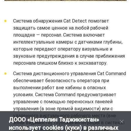
Система обнаружения Cat Detect помогает
защищать самое ценное на любой рабочей
площадке — персонал. Система включает
интеллектуальные камеры с датчиками глубины,
которые передают оператору визуальные и
звуковые предупреждения в случае приближения
персонала слишком близко к экскаватору.
Система дистанционного управления Cat Command
обеспечивает безопасность оператора при
выполнении работ вне кабины в опасных
условиях. Система Command предусматривает
управление с помощью переносных панелей
управления (в зоне прямой видимости) или с
удаленного виртуального рабочего места (вне
ДООО «Цеппелин Таджикистан»
зоны видимости). Глубокая интеграция в системы
использует cookies (куки) в различных
машины позволяет использовать функции