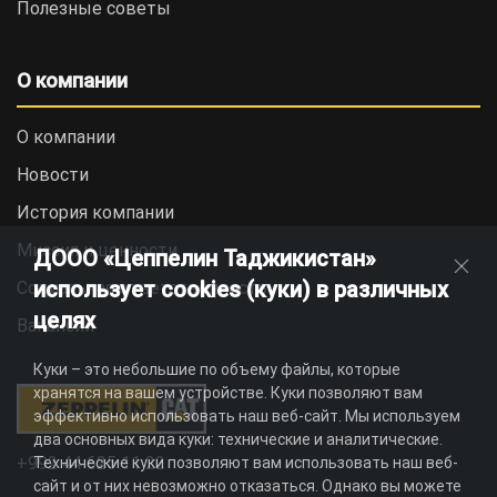
Полезные советы
О компании
О компании
Новости
История компании
Миссия и ценности
ДООО «Цеппелин Таджикистан»
использует cookies (куки) в различных
Социальная ответственность
целях
Вакансии
Куки – это небольшие по объему файлы, которые
хранятся на вашем устройстве. Куки позволяют вам
эффективно использовать наш веб-сайт. Мы используем
два основных вида куки: технические и аналитические.
+992 44 625 11 22
Технические куки позволяют вам использовать наш веб-
сайт и от них невозможно отказаться. Однако вы можете