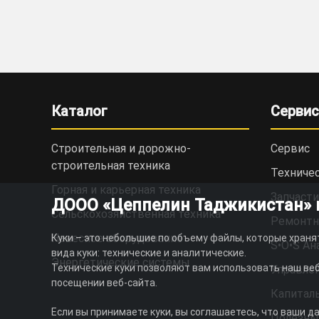
Каталог
Сервис
Строительная и дорожно-
Сервис
cтроительная техника
Техниче
Горная и карьерная техника
Запчасти
ДООО «Цеппелин Таджикистан» ис
Сельскохозяйственная техника
Ремонтн
Навесное оборудование
Куки – это небольшие по объему файлы, которые храня
S•O•S Ан
вида куки: технические и аналитические.
Энергетические системы
Технические куки позволяют вам использовать наш веб
Управлен
посещении веб-сайта.
Капитал
Если вы принимаете куки, вы соглашаетесь, что ваши д
Полезны