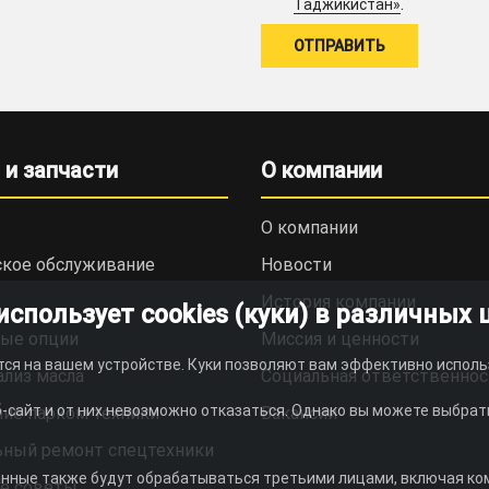
.
Таджикистан»
 и запчасти
О компании
О компании
ское обслуживание
Новости
История компании
пользует cookies (куки) в различных 
ые опции
Миссия и ценности
тся на вашем устройстве. Куки позволяют вам эффективно исполь
ализ масла
Социальная ответственнос
-сайт и от них невозможно отказаться. Однако вы можете выбрать
ие парком техники
Вакансии
ьный ремонт спецтехники
анные также будут обрабатываться третьими лицами, включая комп
е советы