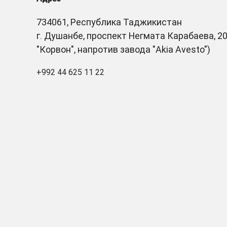
734061, Республика Таджикистан
г. Душанбе, проспект Негмата Карабаева, 20
"Корвон", напротив завода "Akia Avesto")
+992 44 625 11 22