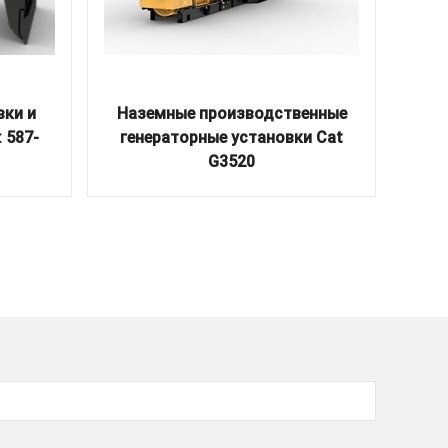
вки и
Наземные производственные
Скел
 587-
генераторные установки Cat
м
G3520