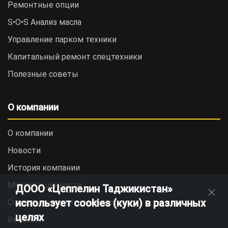
Ремонтные опции
S•O•S Анализ масла
Управление парком техники
Капитальный ремонт спецтехники
Полезные советы
О компании
О компании
Новости
История компании
Миссия и ценности
ДООО «Цеппелин Таджикистан»
использует cookies (куки) в различных
Социальная ответственность
целях
Вакансии