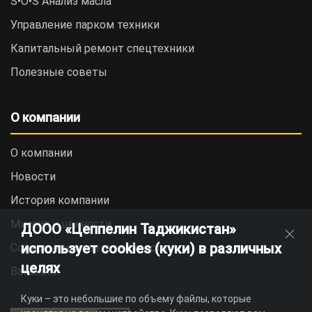
S•O•S Анализ масла
Управление парком техники
Капитальный ремонт спецтехники
Полезные советы
О компании
О компании
Новости
История компании
Миссия и ценности
ДООО «Цеппелин Таджикистан»
использует cookies (куки) в различных
Социальная ответственность
целях
Вакансии
Куки – это небольшие по объему файлы, которые