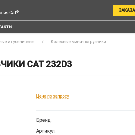
ЗАКАЗА
®
ания Cat
ТАКТЫ
ные и гусеничные
Колесные мини-погрузчики
ЧИКИ CAT 232D3
Цена по запросу
Бренд:
Артикул: