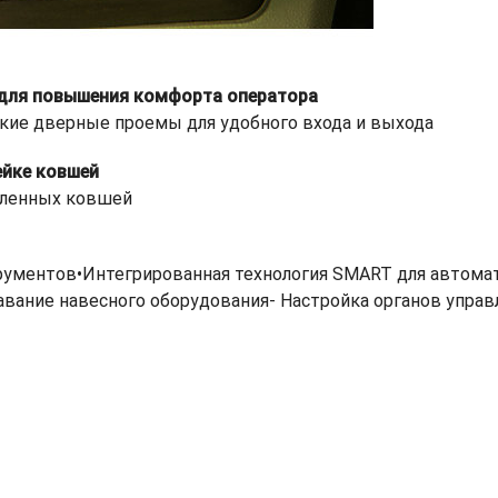
для повышения комфорта оператора
кие дверные проемы для удобного входа и выхода
ейке ковшей
шленных ковшей
рументов•Интегрированная технология SMART для автома
ние навесного оборудования- Настройка органов управле