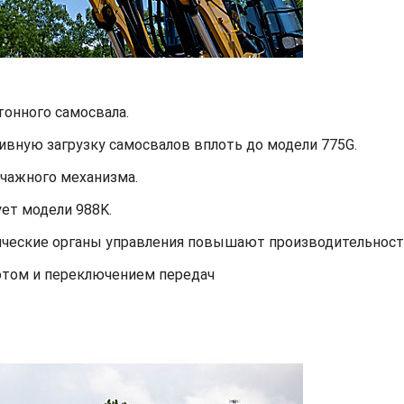
тонного самосвала.
вную загрузку самосвалов вплоть до модели 775G.
чажного механизма.
ет модели 988K.
ческие органы управления повышают производительност
отом и переключением передач