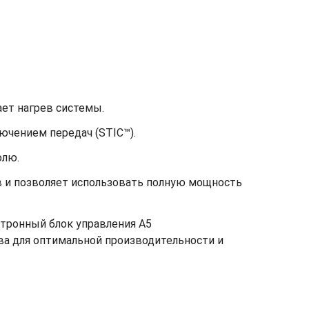
ет нагрев системы.
ючением передач (STIC™).
олю.
в и позволяет использовать полную мощность
ктронный блок управления A5
а для оптимальной производительности и