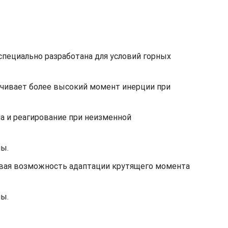
специально разработана для условий горных
ечивает более высокий момент инерции при
а и реагирование при неизменной
ы.
чивая возможность адаптации крутящего момента
ы.