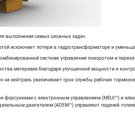
для выполнения самых сложных задач.
той исключает потери в гидротрансформаторе и уменьша
комбинированной системе управления поворотом и перекл
ства материала благодаря улучшенной мощности и контр
ч на нейтраль увеличивает срок службы рабочих тормозо
ми-форсунками с электронным управлением (MEUI™) и эле
изельным двигателем (ADEM™) управляют подачей топлив