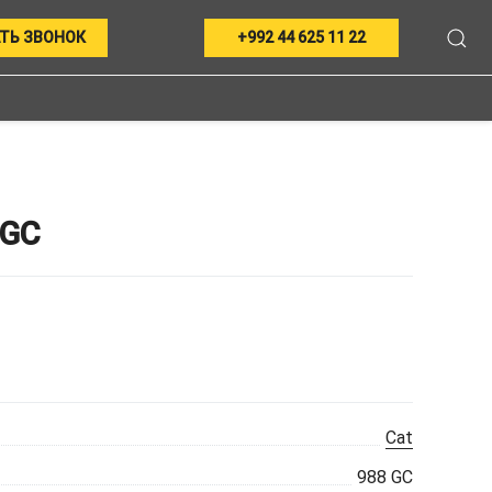
ТЬ ЗВОНОК
+992 44 625 11 22
 GC
Cat
988 GC