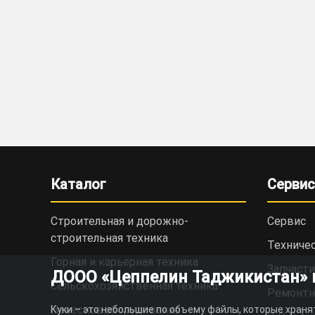
Каталог
Сервис
Строительная и дорожно-
Сервис
cтроительная техника
Техниче
Горная и карьерная техника
Запчасти
ДООО «Цеппелин Таджикистан» ис
Сельскохозяйственная техника
Ремонтн
Навесное оборудование
Куки – это небольшие по объему файлы, которые храня