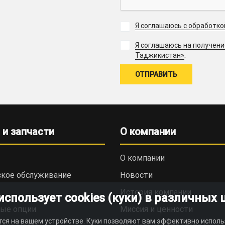
Я соглашаюсь с обработк
Я соглашаюсь на получен
.
Таджикистан»
 и запчасти
О компании
О компании
ское обслуживание
Новости
История компании
пользует cookies (куки) в различных 
ые опции
Миссия и ценности
тся на вашем устройстве. Куки позволяют вам эффективно исполь