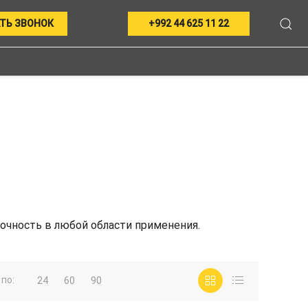
ТЬ ЗВОНОК
+992 44 625 11 22
очность в любой области применения.
по:
24
60
90