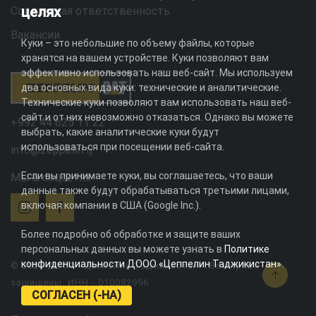
целях
Социальная ответственность
Вакансии
Куки – это небольшие по объему файлы, которые
хранятся на вашем устройстве. Куки позволяют вам
эффективно использовать наш веб-сайт. Мы используем
два основных вида куки: технические и аналитические.
Технические куки позволяют вам использовать наш веб-
сайт и от них невозможно отказаться. Однако вы можете
+992 44 625 11 22
выбрать, какие аналитические куки будут
использоваться при посещении веб-сайта.
info@zeppelin.tj
Если вы принимаете куки, вы соглашаетесь, что ваши
Мы в соцсетях:
данные также будут обрабатываться третьими лицами,
включая компании в США (Google Inc.).
Более подробно об обработке и защите ваших
персональных данных вы можете узнать в
Политике
конфиденциальности ДООО «Цеппелин Таджикистан»
.
© 2026 ДООО «Цеппелин Таджикистан». Все права
защищены. ИНН - 010082996
СОГЛАСЕН (-НА)