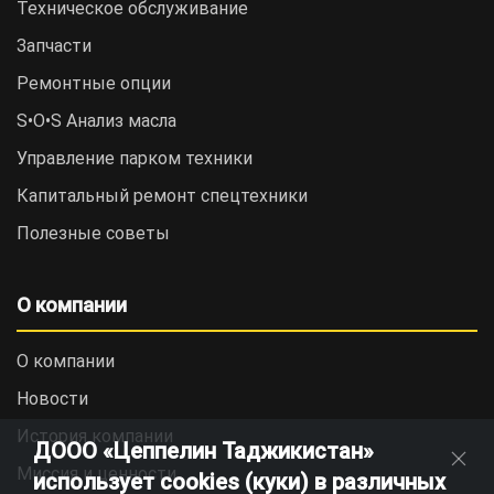
Техническое обслуживание
Запчасти
Ремонтные опции
S•O•S Анализ масла
Управление парком техники
Капитальный ремонт спецтехники
Полезные советы
О компании
О компании
Новости
История компании
ДООО «Цеппелин Таджикистан»
Миссия и ценности
использует cookies (куки) в различных