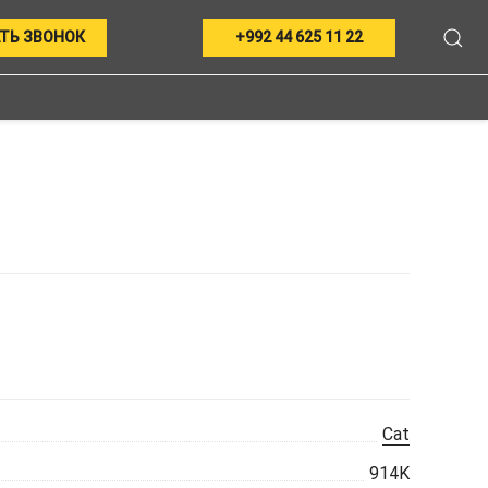
ТЬ ЗВОНОК
+992 44 625 11 22
Cat
914K