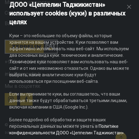
Миссия и ценности
ДООО «Цеппелин Таджикистан»
использует cookies (куки) в различных
Социальная ответственность
целях
Вакансии
Куки – это небольшие по объему файлы, которые
хранятся на вашем устройстве. Куки позволяют вам
эффективно использовать наш веб-сайт. Мы используем
два основных вида куки: технические и аналитические.
+992 44 625 11 22
Технические куки позволяют вам использовать наш веб-
сайт и от них невозможно отказаться. Однако вы можете
info@zeppelin.tj
выбрать, какие аналитические куки будут
использоваться при посещении веб-сайта.
Мы в соцсетях:
Если вы принимаете куки, вы соглашаетесь, что ваши
данные также будут обрабатываться третьими лицами,
включая компании в США (Google Inc.).
Более подробно об обработке и защите ваших
© 2026 ДООО «Цеппелин Таджикистан». Все права
персональных данных вы можете узнать в
Политике
защищены. ИНН - 010082996
конфиденциальности ДООО «Цеппелин Таджикистан»
.