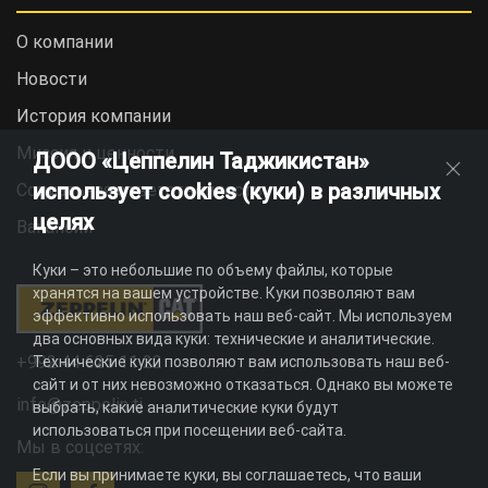
О компании
Новости
История компании
Миссия и ценности
ДООО «Цеппелин Таджикистан»
использует cookies (куки) в различных
Социальная ответственность
целях
Вакансии
Куки – это небольшие по объему файлы, которые
хранятся на вашем устройстве. Куки позволяют вам
эффективно использовать наш веб-сайт. Мы используем
два основных вида куки: технические и аналитические.
+992 44 625 11 22
Технические куки позволяют вам использовать наш веб-
сайт и от них невозможно отказаться. Однако вы можете
info@zeppelin.tj
выбрать, какие аналитические куки будут
использоваться при посещении веб-сайта.
Мы в соцсетях:
Если вы принимаете куки, вы соглашаетесь, что ваши