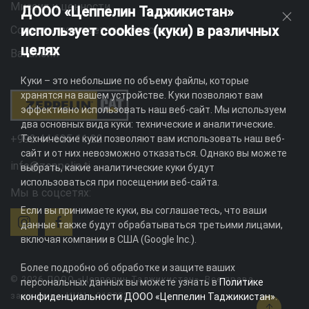
Миссия и ценности
ДООО «Цеппелин Таджикистан»
использует cookies (куки) в различных
Социальная ответственность
целях
Вакансии
Куки – это небольшие по объему файлы, которые
хранятся на вашем устройстве. Куки позволяют вам
эффективно использовать наш веб-сайт. Мы используем
два основных вида куки: технические и аналитические.
+992 44 625 11 22
Технические куки позволяют вам использовать наш веб-
сайт и от них невозможно отказаться. Однако вы можете
info@zeppelin.tj
выбрать, какие аналитические куки будут
использоваться при посещении веб-сайта.
Мы в соцсетях:
Если вы принимаете куки, вы соглашаетесь, что ваши
данные также будут обрабатываться третьими лицами,
включая компании в США (Google Inc.).
Более подробно об обработке и защите ваших
© 2026 ДООО «Цеппелин Таджикистан». Все права
персональных данных вы можете узнать в
Политике
защищены. ИНН - 010082996
конфиденциальности ДООО «Цеппелин Таджикистан»
.