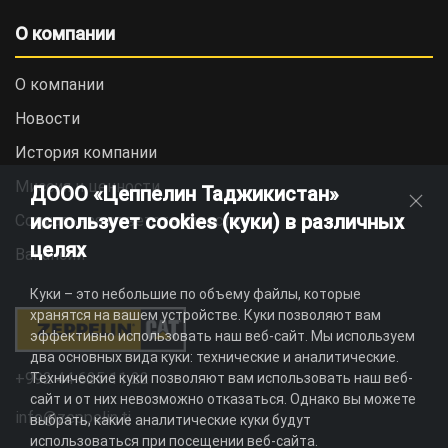
О компании
О компании
Новости
История компании
Миссия и ценности
ДООО «Цеппелин Таджикистан»
использует cookies (куки) в различных
Социальная ответственность
целях
Вакансии
Куки – это небольшие по объему файлы, которые
хранятся на вашем устройстве. Куки позволяют вам
эффективно использовать наш веб-сайт. Мы используем
два основных вида куки: технические и аналитические.
+992 44 625 11 22
Технические куки позволяют вам использовать наш веб-
сайт и от них невозможно отказаться. Однако вы можете
info@zeppelin.tj
выбрать, какие аналитические куки будут
использоваться при посещении веб-сайта.