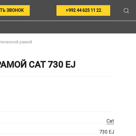
ТЬ ЗВОНОК
+992 44 625 11 22
лененной рамой
МОЙ CAT 730 EJ
Cat
730 EJ