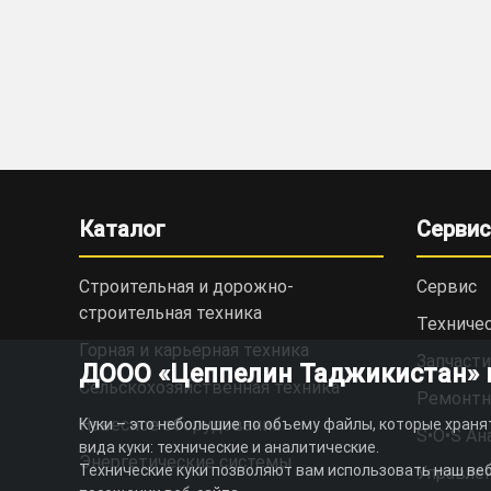
Каталог
Сервис
Строительная и дорожно-
Сервис
cтроительная техника
Техниче
Горная и карьерная техника
Запчасти
ДООО «Цеппелин Таджикистан» ис
Сельскохозяйственная техника
Ремонтн
Навесное оборудование
Куки – это небольшие по объему файлы, которые храня
S•O•S Ан
вида куки: технические и аналитические.
Энергетические системы
Технические куки позволяют вам использовать наш веб
Управлен