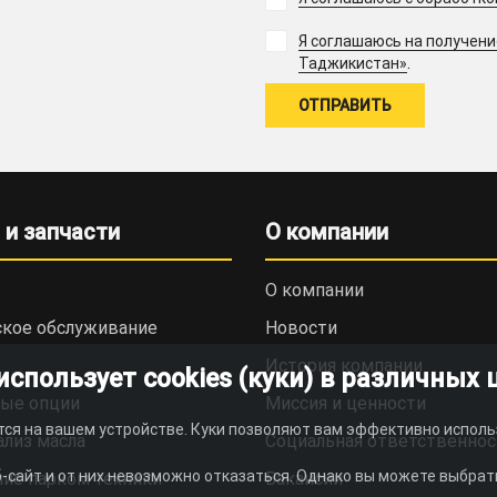
Я соглашаюсь на получен
.
Таджикистан»
 и запчасти
О компании
О компании
ское обслуживание
Новости
История компании
пользует cookies (куки) в различных 
ые опции
Миссия и ценности
тся на вашем устройстве. Куки позволяют вам эффективно исполь
ализ масла
Социальная ответственнос
-сайт и от них невозможно отказаться. Однако вы можете выбрать
ие парком техники
Вакансии