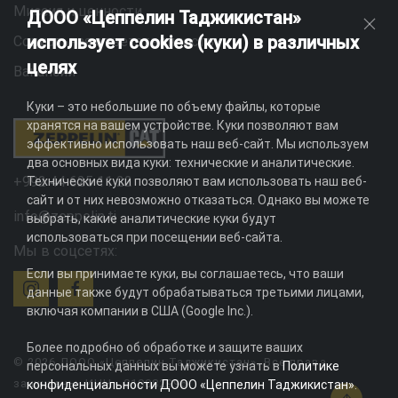
Миссия и ценности
ДООО «Цеппелин Таджикистан»
использует cookies (куки) в различных
Социальная ответственность
целях
Вакансии
Куки – это небольшие по объему файлы, которые
хранятся на вашем устройстве. Куки позволяют вам
эффективно использовать наш веб-сайт. Мы используем
два основных вида куки: технические и аналитические.
+992 44 625 11 22
Технические куки позволяют вам использовать наш веб-
сайт и от них невозможно отказаться. Однако вы можете
info@zeppelin.tj
выбрать, какие аналитические куки будут
использоваться при посещении веб-сайта.
Мы в соцсетях:
Если вы принимаете куки, вы соглашаетесь, что ваши
данные также будут обрабатываться третьими лицами,
включая компании в США (Google Inc.).
Более подробно об обработке и защите ваших
© 2026 ДООО «Цеппелин Таджикистан». Все права
персональных данных вы можете узнать в
Политике
защищены. ИНН - 010082996
конфиденциальности ДООО «Цеппелин Таджикистан»
.