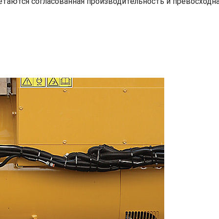
етаются согласованная производительность и превосходн