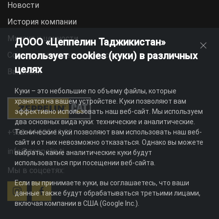
Новости
История компании
Миссия и ценности
ДООО «Цеппелин Таджикистан»
использует cookies (куки) в различных
Социальная ответственность
целях
Вакансии
Куки – это небольшие по объему файлы, которые
хранятся на вашем устройстве. Куки позволяют вам
эффективно использовать наш веб-сайт. Мы используем
два основных вида куки: технические и аналитические.
+992 44 625 11 22
Технические куки позволяют вам использовать наш веб-
сайт и от них невозможно отказаться. Однако вы можете
info@zeppelin.tj
выбрать, какие аналитические куки будут
использоваться при посещении веб-сайта.
Мы в соцсетях:
Если вы принимаете куки, вы соглашаетесь, что ваши
данные также будут обрабатываться третьими лицами,
включая компании в США (Google Inc.).