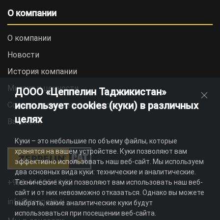
О компании
О компании
Новости
История компании
Миссия и ценности
ДООО «Цеппелин Таджикистан»
использует cookies (куки) в различных
Социальная ответственность
целях
Вакансии
Куки – это небольшие по объему файлы, которые
хранятся на вашем устройстве. Куки позволяют вам
эффективно использовать наш веб-сайт. Мы используем
два основных вида куки: технические и аналитические.
+992 44 625 11 22
Технические куки позволяют вам использовать наш веб-
сайт и от них невозможно отказаться. Однако вы можете
info@zeppelin.tj
выбрать, какие аналитические куки будут
использоваться при посещении веб-сайта.