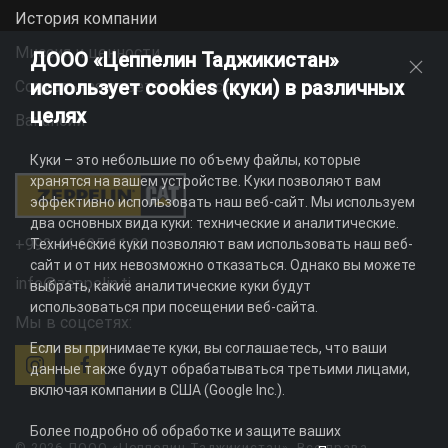
История компании
Миссия и ценности
ДООО «Цеппелин Таджикистан»
использует cookies (куки) в различных
Социальная ответственность
целях
Вакансии
Куки – это небольшие по объему файлы, которые
хранятся на вашем устройстве. Куки позволяют вам
эффективно использовать наш веб-сайт. Мы используем
два основных вида куки: технические и аналитические.
+992 44 625 11 22
Технические куки позволяют вам использовать наш веб-
сайт и от них невозможно отказаться. Однако вы можете
info@zeppelin.tj
выбрать, какие аналитические куки будут
использоваться при посещении веб-сайта.
Мы в соцсетях:
Если вы принимаете куки, вы соглашаетесь, что ваши
данные также будут обрабатываться третьими лицами,
включая компании в США (Google Inc.).
Более подробно об обработке и защите ваших
© 2026 ДООО «Цеппелин Таджикистан». Все права