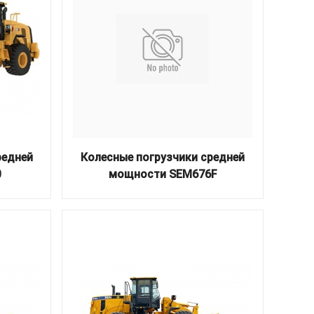
редней
Колесные погрузчики средней
0
мощности SEM676F