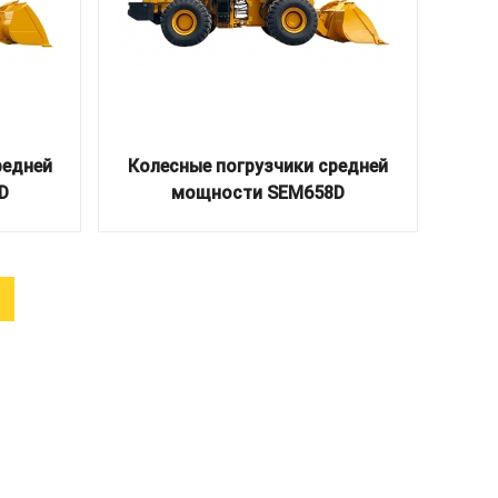
редней
Колесные погрузчики средней
D
мощности SEM658D