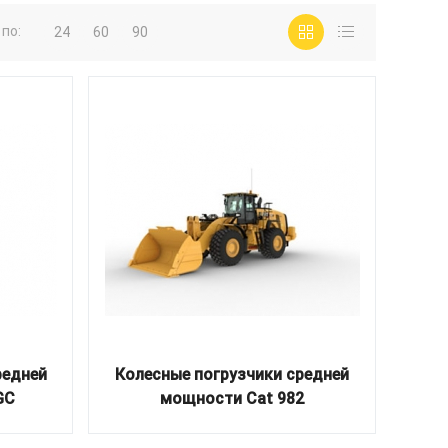
по:
24
60
90
редней
Колесные погрузчики средней
GC
мощности Cat 982