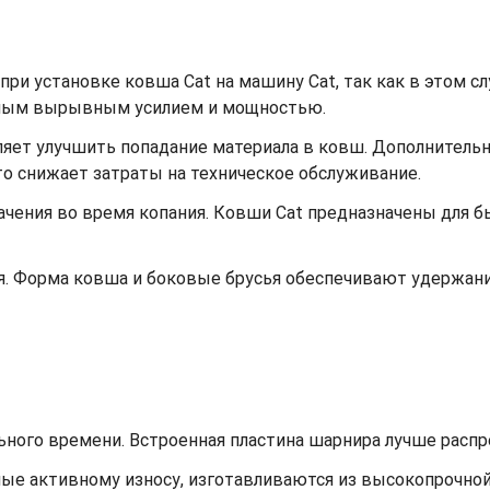
ри установке ковша Cat на машину Cat, так как в этом с
ьным вырывным усилием и мощностью.
ет улучшить попадание материала в ковш. Дополнительный
что снижает затраты на техническое обслуживание.
ачения во время копания. Ковши Cat предназначены для 
я. Форма ковша и боковые брусья обеспечивают удержа
ьного времени. Встроенная пластина шарнира лучше распре
ные активному износу, изготавливаются из высокопрочной