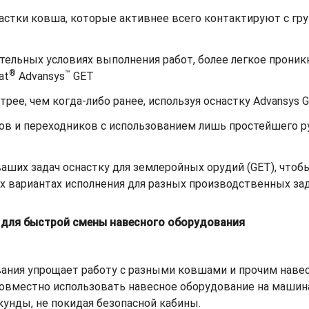
астки ковша, которые активнее всего контактируют с гр
ельных условиях выполнения работ, более легкое проникн
®
™
at
Advansys
GET
рее, чем когда-либо ранее, используя оснастку Advansys 
ов и переходников с использованием лишь простейшего р
ших задач оснастку для землеройных орудий (GET), чтобы
х вариантах исполнения для разных производственных зад
в для быстрой смены навесного оборудования
ания упрощает работу с разными ковшами и прочим наве
овместно использовать навесное оборудование на машина
унды, не покидая безопасной кабины.