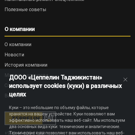
Полезные советы
О компании
О компании
Новости
История компании
Миссия и ценности
ДООО «Цеппелин Таджикистан»
использует cookies (куки) в различных
Социальная ответственность
целях
Вакансии
Куки – это небольшие по объему файлы, которые
хранятся на вашем устройстве. Куки позволяют вам
эффективно использовать наш веб-сайт. Мы используем
два основных вида куки: технические и аналитические.
+992 44 625 11 22
Технические куки позволяют вам использовать наш веб-