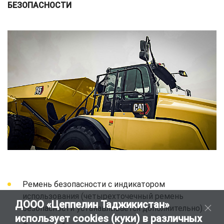
БЕЗОПАСНОСТИ
Ремень безопасности с индикатором
использования (четырехточечный ремень
ДООО «Цеппелин Таджикистан»
безопасности устанавливается дополнительно).
использует cookies (куки) в различных