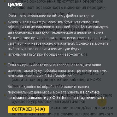
Система обнаружения присутствия оператора
целях
(исключает возможность включения передачи,
если оператора нет в кабине).
Куки – это небольшие по объему файлы, которые
хранятся на вашем устройстве. Куки позволяют вам
Дополнительное зеркало заднего вида для
эффективно использовать наш веб-сайт. Мы используем
лучшего обзора передней части машины.
два основных вида куки: технические и аналитические.
Технические куки позволяют вам использовать наш веб-
Широкоугольные складные зеркала заднего вида,
сайт и от них невозможно отказаться. Однако вы можете
установленные на кабине.
выбрать, какие аналитические куки будут
Зеркала с обогревом (дополнительно).
использоваться при посещении веб-сайта.
Визуальный индикатор поднятого кузова.
Если вы принимаете куки, вы соглашаетесь, что ваши
данные также будут обрабатываться третьими лицами,
Кабина со встроенными конструкциями ROPS
включая компании в США (Google Inc.).
(защита при опрокидывании кабины) и FOPS
(защита от падающих объектов).
Более подробно об обработке и защите ваших
персональных данных вы можете узнать в
Политике
Электрогидравлическая вспомогательная система
конфиденциальности ДООО «Цеппелин Таджикистан»
.
рулевого управления автоматически
активируется при движении вперед/назад или при
СОГЛАСЕН (-НА)
неподвижной машине в случае выявления низкого