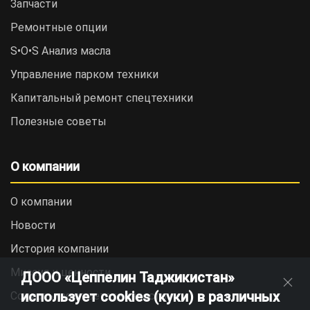
Запчасти
Ремонтные опции
S•O•S Анализ масла
Управление парком техники
Капитальный ремонт спецтехники
Полезные советы
О компании
О компании
Новости
История компании
Миссия и ценности
ДООО «Цеппелин Таджикистан»
использует cookies (куки) в различных
Социальная ответственность